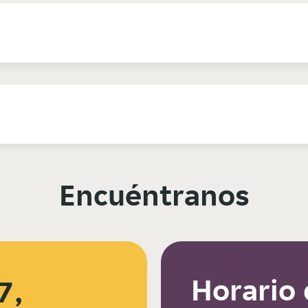
Encuéntranos
Horario 
7,