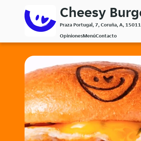
Volver
Cheesy Burg
al
menú
Praza Portugal, 7, Coruña, A, 15011
principal
Opiniones
Menú
Contacto